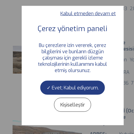
TELEFON:
0533 2
Kabul etmeden devam et
37 54
ELMADAĞ
TESİSİ (Ocak ve
Bu çerezlere izin vererek, çerez
Kırma Eleme Tesisi
bilgilerini ve bunların düzgün
çalışması için gerekli izleme
ADRES:
Samsun Yo
teknolojilerinin kullanımını kabul
35.Km
etmiş olursunuz.
Elmadağ/ANKARA
TELEFON:
0 536 7
Evet; Kabul ediyorum.
83 30
Kişiselleştir
İKİPINAR TESİSİ (O
ve Kırma Eleme
Tesisi)