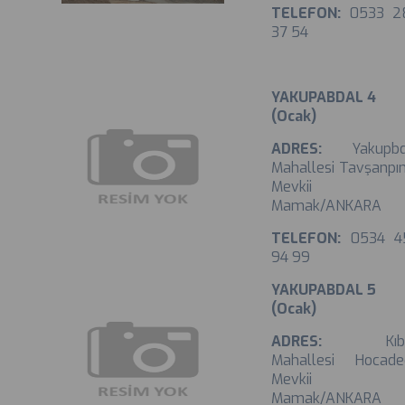
TELEFON:
0533 2
37 54
YAKUPABDAL 4
(Ocak)
ADRES:
Yakupb
Mahallesi Tavşanpı
Mevkii
Mamak/ANKARA
TELEFON:
0534 4
94 99
YAKUPABDAL 5
(Ocak)
ADRES:
Kıb
Mahallesi Hocade
Mevkii
Mamak/ANKARA