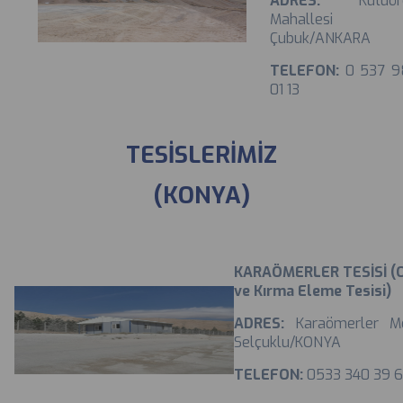
ADRES:
Kutuö
Mahallesi
Çubuk/ANKARA
TELEFON:
0 537 9
01 13
TESİSLERİMİZ
(KONYA)
KARAÖMERLER TESİSİ (
ve Kırma Eleme Tesisi)
ADRES:
Karaömerler Me
Selçuklu/KONYA
TELEFON:
0533 340 39 