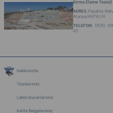
Kırma Eleme Tesisi)
ADRES:
Paşaköy Maha
Alanya/ANTALYA
TELEFON:
0530 93
45
Hakkımızda
Tesislerimiz
Laboratuvarlarımız
Kalite Belgelerimiz