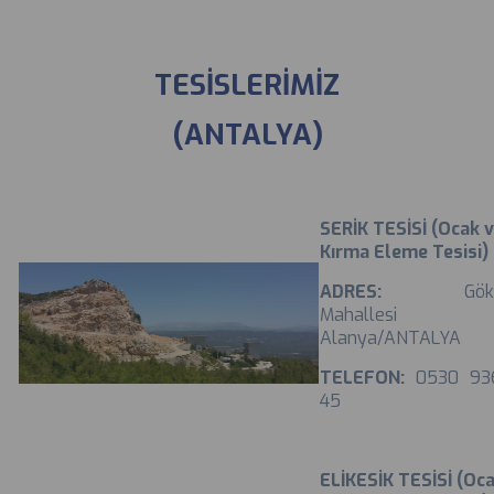
TESİSLERİMİZ
(ANTALYA)
SERİK TESİSİ (Ocak 
Kırma Eleme Tesisi)
ADRES:
Gök
Mahallesi
Alanya/ANTALYA
TELEFON:
0530 93
45
ELİKESİK TESİSİ (Oc