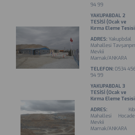
94 99
YAKUPABDAL 2
TESİSİ (Ocak ve
Kırma Eleme Tesisi
ADRES:
Yakupbdal
Mahallesi Tavşanpı
Mevkii
Mamak/ANKARA
TELEFON:
0534 45
94 99
YAKUPABDAL 3
TESİSİ (Ocak ve
Kırma Eleme Tesisi
ADRES:
Kıb
Mahallesi Hocade
Mevkii
Mamak/ANKARA